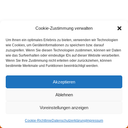
Cookie-Zustimmung verwalten
Um Ihnen ein optimales Erlebnis zu bieten, verwenden wir Technologien
wie Cookies, um Geräteinformationen zu speichern bzw. darauf
zuzugreifen. Wenn Sie diesen Technologien zustimmen, können wir Daten
wie das Surfverhalten oder eindeutige IDs auf dieser Website verarbeiten.
Wenn Sie Ihre Zustimmung nicht erteilen oder zurückziehen, können
bestimmte Merkmale und Funktionen beeinträchtigt werden.
Akzeptieren
Ablehnen
Impressum
Datenschutzerklärung
Felsmechanik- und Tunnelbautag
Walter Wittke Preis
Voreinstellungen anzeigen
Newsletter
Cookie-Richtlinie
Datenschutzerklärung
Impressum
Neve
| Präsentiert von
WordPress