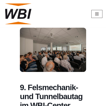
Zum
Inhalt
springen
9. Felsmechanik-
und Tunnelbautag
im WBI-Center,