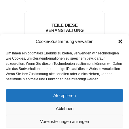
TEILE DIESE
VERANSTALTUNG
Cookie-Zustimmung verwalten
Um Ihnen ein optimales Erlebnis zu bieten, verwenden wir Technologien
wie Cookies, um Geräteinformationen zu speichern bzw. darauf
zuzugreifen. Wenn Sie diesen Technologien zustimmen, können wir Daten
wie das Surfverhalten oder eindeutige IDs auf dieser Website verarbeiten.
Wenn Sie Ihre Zustimmung nicht erteilen oder zurückziehen, können
bestimmte Merkmale und Funktionen beeinträchtigt werden.
Akzeptieren
Powered by
Modern Events Calendar
Ablehnen
Impressum
Datenschutzerklärung
Felsmechanik- und Tunnelbautag
Walter Wittke Preis
Voreinstellungen anzeigen
Newsletter