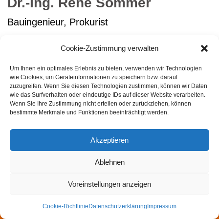
Dr.-Ing. René Sommer
Bauingenieur, Prokurist
Cookie-Zustimmung verwalten
Um Ihnen ein optimales Erlebnis zu bieten, verwenden wir Technologien
wie Cookies, um Geräteinformationen zu speichern bzw. darauf
zuzugreifen. Wenn Sie diesen Technologien zustimmen, können wir Daten
wie das Surfverhalten oder eindeutige IDs auf dieser Website verarbeiten.
Wenn Sie Ihre Zustimmung nicht erteilen oder zurückziehen, können
bestimmte Merkmale und Funktionen beeinträchtigt werden.
Akzeptieren
Ablehnen
Impressum
Datenschutzerklärung
Felsmechanik- und Tunnelbautag
Walter Wittke Preis
Voreinstellungen anzeigen
Newsletter
Cookie-Richtlinie
Datenschutzerklärung
Impressum
Neve
| Präsentiert von
WordPress