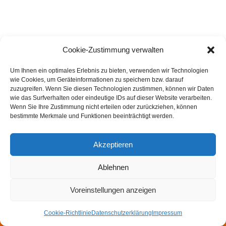
Cookie-Zustimmung verwalten
Um Ihnen ein optimales Erlebnis zu bieten, verwenden wir Technologien
wie Cookies, um Geräteinformationen zu speichern bzw. darauf
zuzugreifen. Wenn Sie diesen Technologien zustimmen, können wir Daten
wie das Surfverhalten oder eindeutige IDs auf dieser Website verarbeiten.
Wenn Sie Ihre Zustimmung nicht erteilen oder zurückziehen, können
bestimmte Merkmale und Funktionen beeinträchtigt werden.
Akzeptieren
Ablehnen
Impressum
Datenschutzerklärung
Felsmechanik- und Tunnelbautag
Walter Wittke Preis
Voreinstellungen anzeigen
Newsletter
Cookie-Richtlinie
Datenschutzerklärung
Impressum
Neve
| Präsentiert von
WordPress