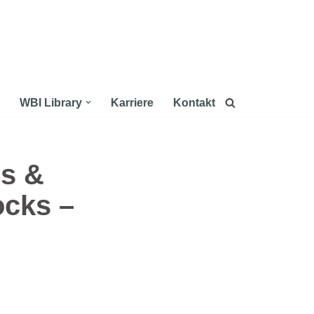
WBI Library
Karriere
Kontakt
ms &
ocks –