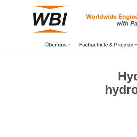
Zum
Inhalt
springen
Über uns
Fachgebiete & Projekte
Hyd
hydro