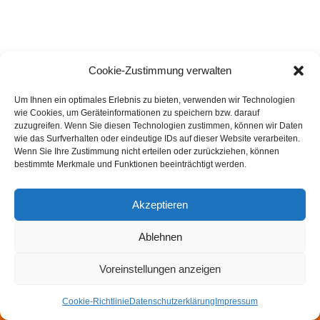
Cookie-Zustimmung verwalten
Um Ihnen ein optimales Erlebnis zu bieten, verwenden wir Technologien
wie Cookies, um Geräteinformationen zu speichern bzw. darauf
zuzugreifen. Wenn Sie diesen Technologien zustimmen, können wir Daten
wie das Surfverhalten oder eindeutige IDs auf dieser Website verarbeiten.
Wenn Sie Ihre Zustimmung nicht erteilen oder zurückziehen, können
bestimmte Merkmale und Funktionen beeinträchtigt werden.
Akzeptieren
Ablehnen
Impressum
Datenschutzerklärung
Felsmechanik- und Tunnelbautag
Walter Wittke Preis
Voreinstellungen anzeigen
Newsletter
Cookie-Richtlinie
Datenschutzerklärung
Impressum
Neve
| Präsentiert von
WordPress