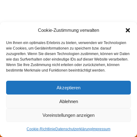
Cookie-Zustimmung verwalten
Um Ihnen ein optimales Erlebnis zu bieten, verwenden wir Technologien
wie Cookies, um Geräteinformationen zu speichern bzw. darauf
zuzugreifen. Wenn Sie diesen Technologien zustimmen, können wir Daten
wie das Surfverhalten oder eindeutige IDs auf dieser Website verarbeiten.
Wenn Sie Ihre Zustimmung nicht erteilen oder zurückziehen, können
bestimmte Merkmale und Funktionen beeinträchtigt werden.
Akzeptieren
Ablehnen
Impressum
Datenschutzerklärung
Felsmechanik- und Tunnelbautag
Walter Wittke Preis
Voreinstellungen anzeigen
Newsletter
Cookie-Richtlinie
Datenschutzerklärung
Impressum
Neve
| Präsentiert von
WordPress