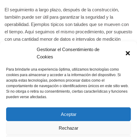
El seguimiento a largo plazo, después de la construcción,
también puede ser útil para garantizar la seguridad y la
operabilidad. Ejemplos típicos son taludes que se mueven con
el tiempo. Aquí seguimos el mismo procedimiento, por supuesto
con una cantidad menor de datos e intervalos de medición
mayores.
Gestionar el Consentimiento de
Cookies
Para brindarle una experiencia óptima, utilizamos tecnologías como
Monitoréo de la TBM
cookies para almacenar y acceder a la información del dispositivo. Si
acepta estas tecnologías, podemos procesar datos como el
en paralelo con la construcción, automatizado, con WBIM
comportamiento de navegación o identificadores únicos en este sitio web.
Monitoréo
Si no otorga o retira su consentimiento, ciertas características y funciones
pueden verse afectadas.
en paralelo con la construcción, automatizado, con W
BIM
,
Vigilancia de estructuras
p. ej. para
Aceptar
después de la construcción, durante la operación, para la
Rechazar
túneles
Información Legal
Declaración de privacidad
vigilancia a largo plazo