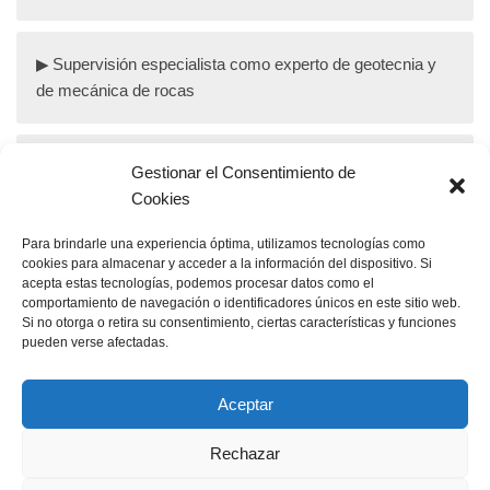
Supervisión especialista como experto de geotecnia y
de mecánica de rocas
Experto de túneles como director del equipo de
Gestionar el Consentimiento de
supervision de obra
Cookies
Para brindarle una experiencia óptima, utilizamos tecnologías como
cookies para almacenar y acceder a la información del dispositivo. Si
Supervisión y dirección de obra en la construcción de
acepta estas tecnologías, podemos procesar datos como el
túneles
comportamiento de navegación o identificadores únicos en este sitio web.
Si no otorga o retira su consentimiento, ciertas características y funciones
pueden verse afectadas.
Servicios de coordinación para asegurar la seguridad y
salud en la obra
Aceptar
Rechazar
Información Legal
Declaración de privacidad
Jornada de mecánica de rocas y de túneles