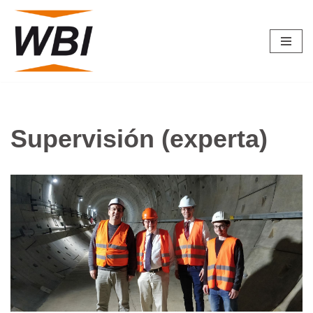
Saltar
al
contenido
Supervisión (experta)