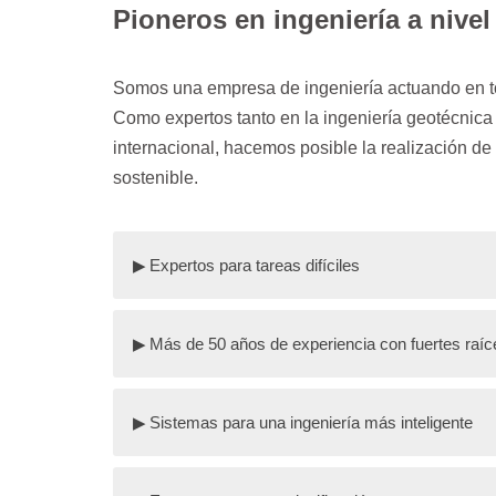
Pioneros en ingeniería a nive
Somos una empresa de ingeniería actuando en tod
Como expertos tanto en la ingeniería geotécnica 
internacional, hacemos posible la realización d
sostenible.
Expertos para tareas difíciles
Somos especialistas en ingeniería civil, estru
Más de 50 años de experiencia con fuertes raíces
hidroeléctricas, taludes y terraplenes, constr
Fundada en 1980, WBI es una empresa de ingen
Our services cover the whole range of planning 
Sistemas para una ingeniería más inteligente
México, Santiago de Chile y Lima, Perú.
supervision, monitoring and technical advisory 
pioneering problem solving capabilities.
Durante los últimos 60 años hemos desarroll
El fundador de WBI, el profesor Dr.-Ing. E.h.