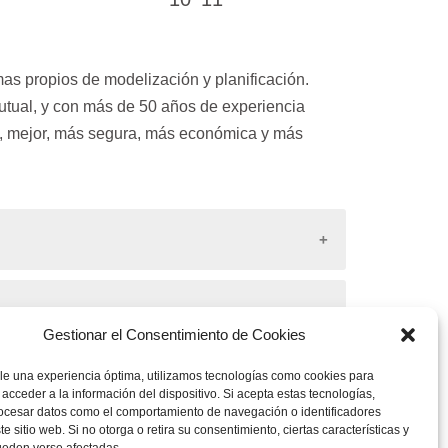
as propios de modelización y planificación.
mutual, y con más de 50 años de experiencia
te, mejor, más segura, más económica y más
s subterráneas, minería, presas y centrales
Gestionar el Consentimiento de Cookies
en Alemania y oficinas en Guadalajara,
d tunneling expertises, review of designs, site
le una experiencia óptima, utilizamos tecnologías como cookies para
acceder a la información del dispositivo. Si acepta estas tecnologías,
hat require high skills, the best systems, and
cesar datos como el comportamiento de navegación o identificadores
mite considerar y modelar las propiedades
e sitio web. Si no otorga o retira su consentimiento, ciertas características y
 campo de la ingeniería geotécnica con más de