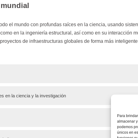
l mundial
o el mundo con profundas raíces en la ciencia, usando sistem
como en la ingeniería estructural, así como en su interacción 
e proyectos de infraestructuras globales de forma más inteligen
ctural, geotécnica y mecánica de rocas para túneles y estructura
 en la ciencia y la investigación
ucción profunda y cimentaciones.
iería global, independiente y de propiedad familiar con sede 
and design – from feasibility to detailed – as well as ground an
Para brindar
almacenar y 
and expert services. We are renowed globally for solving tasks t
podemos pro
ado nuestro exclusivo modelo de mecánica de rocas
AJRM
. Per
únicos en est
 Walter Wittke, es una autoridad mundialmente reconocida en el