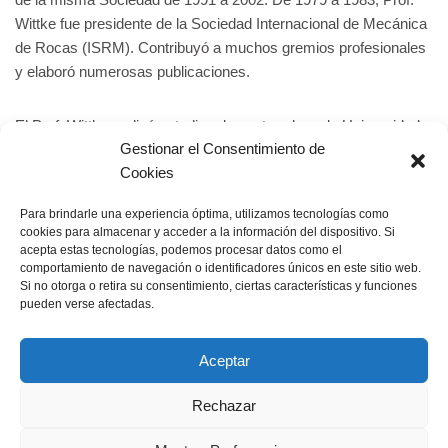
Wittke fue presidente de la Sociedad Internacional de Mecánica
de Rocas (ISRM). Contribuyó a muchos gremios profesionales
y elaboró numerosas publicaciones.
El Prof. Wittke realizó estudios de postgrado en la Universidad
Gestionar el Consentimiento de
de California en Berkeley y fue profesor visitante en múltiples
Cookies
universidades internacionales, como el Departamento de
Ingeniería Civil de la Universidad Northwestern (EE.UU.), el
Para brindarle una experiencia óptima, utilizamos tecnologías como
Instituto Indio de Tecnología de Madrás (India) y la Universidad
cookies para almacenar y acceder a la información del dispositivo. Si
Purdue (EE.UU.).
acepta estas tecnologías, podemos procesar datos como el
comportamiento de navegación o identificadores únicos en este sitio web.
Si no otorga o retira su consentimiento, ciertas características y funciones
Pero, más que nada, el Prof. Dr.-Ing. Walter Wittke es un
pueden verse afectadas.
ingeniero civil y empresario por convicción.
Aceptar
Rechazar
Información Legal
Declaración de privacidad
Jornada de mecánica de rocas y de túneles