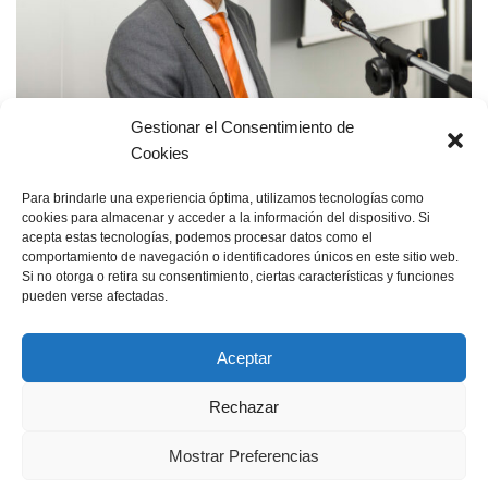
Gestionar el Consentimiento de
Cookies
Dipl.-Phys. Christoph Jakobs
Para brindarle una experiencia óptima, utilizamos tecnologías como
por
news
6. diciembre 2023
cookies para almacenar y acceder a la información del dispositivo. Si
acepta estas tecnologías, podemos procesar datos como el
comportamiento de navegación o identificadores únicos en este sitio web.
Si no otorga o retira su consentimiento, ciertas características y funciones
pueden verse afectadas.
Aceptar
Rechazar
Información Legal
Declaración de privacidad
Jornada de mecánica de rocas y de túneles
Mostrar Preferencias
Premio Walter Wittke
Boletín