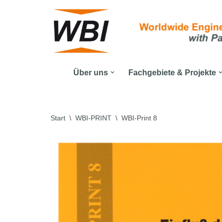
Zum
Inhalt
springen
Über uns
Fachgebiete & Projekte
Start
\
WBI-PRINT
\
WBI-Print 8