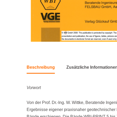
Beschreibung
Zusätzliche Informatione
Vorwort
Von der Prof. Dr.-Ing. W. Wittke, Beratende In
Ergebnisse eigener praxisnaher geotechnischer Fo
Bände erschienen. Die Bände WBI-PRINT 5 bis 7