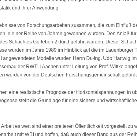
atik und ihrer An­wendung.
ebnisse von For­schungsarbeiten zusammen, die zum Einfluß de
en in einer Reihe von Jahren gewonnen wurden. Den Anlaß für 
es Schachtes Gorleben 2 durchgeführt wurden. Dieser Schacht l
isse wurden im Jahre 1989 im Hinblick auf die im Lauenburge
 WBI angewende­ten Modelle wurden Herrn Dr.-Ing. Udo Hartwig i
rbau der RWTH Aachen unter Leitung von Prof. Wittke angefer­t
iten wurden von der Deutschen For­schungsgemeinschaft geförde
hen eine realistische Prognose der Horizontalspannungen in üb
ro­gnose stellt die Grundlage für eine sichere und wirtschaftl
rbeit es wert sind einer breiteren Öffentlichkeit vorgestellt z
narbeit mit WBI und hoffen, daß auch dieser Band aus der Rei