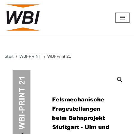
Zum
Inhalt
springen
Start
\
WBI-PRINT
\
WBI-Print 21