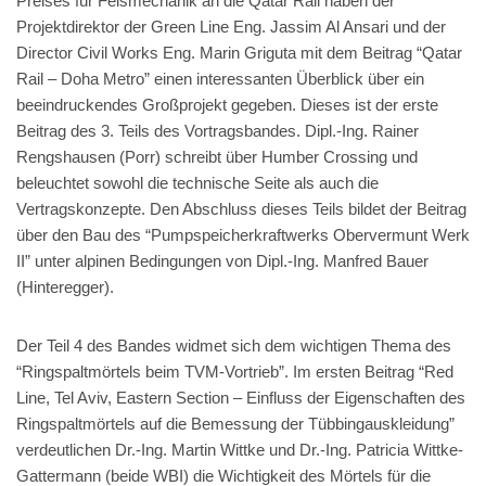
Preises für Felsmechanik an die Qatar Rail haben der
Projektdirektor der Green Line Eng. Jassim Al Ansari und der
Director Civil Works Eng. Marin Griguta mit dem Beitrag “Qatar
Rail – Doha Metro” einen interessanten Überblick über ein
beeindruckendes Großprojekt gegeben. Dieses ist der erste
Beitrag des 3. Teils des Vortragsbandes. Dipl.-Ing. Rainer
Rengshausen (Porr) schreibt über Humber Crossing und
beleuchtet sowohl die technische Seite als auch die
Vertragskonzepte. Den Abschluss dieses Teils bildet der Beitrag
über den Bau des “Pumpspeicherkraftwerks Obervermunt Werk
II” unter alpinen Bedingungen von Dipl.-Ing. Manfred Bauer
(Hinteregger).
Der Teil 4 des Bandes widmet sich dem wichtigen Thema des
“Ringspaltmörtels beim TVM-Vortrieb”. Im ersten Beitrag “Red
Line, Tel Aviv, Eastern Section – Einfluss der Eigenschaften des
Ringspaltmörtels auf die Bemessung der Tübbingauskleidung”
verdeutlichen Dr.-Ing. Martin Wittke und Dr.-Ing. Patricia Wittke-
Gattermann (beide WBI) die Wichtigkeit des Mörtels für die